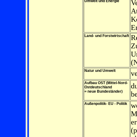
Umwelt und Energie
V
A
K
E
Land- und Forstwirtschaft
R
Z
U
(
Natur und Umwelt
v
Aufbau OST (Mittel-Nord-
du
Ostdeutschland
= neue Bundesländer)
be
Außenpolitik- EU - Politik
we
M
e
(p