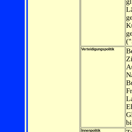
g
L
g
Kü
g
("
Verteidigungspolitik
Be
Zi
Au
Na
B
Fr
La
E
Gl
b
Innenpolitik