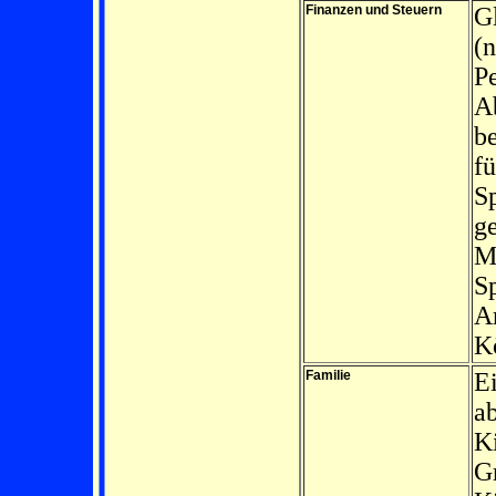
Finanzen und Steuern
Gl
(n
Pe
A
be
fü
Sp
g
M
Sp
A
K
Familie
E
ab
Ki
Gr