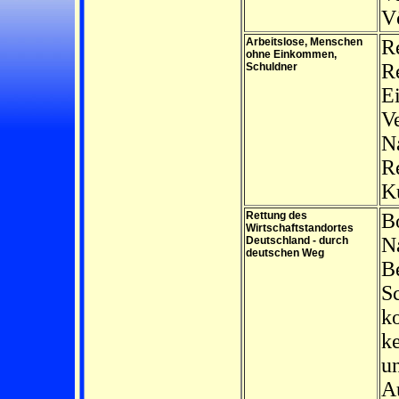
V
Arbeitslose, Menschen
R
ohne Einkommen,
Re
Schuldner
E
Ve
N
Re
Ku
Rettung des
Bo
Wirtschaftstandortes
Na
Deutschland - durch
deutschen Weg
B
S
ko
k
u
Au