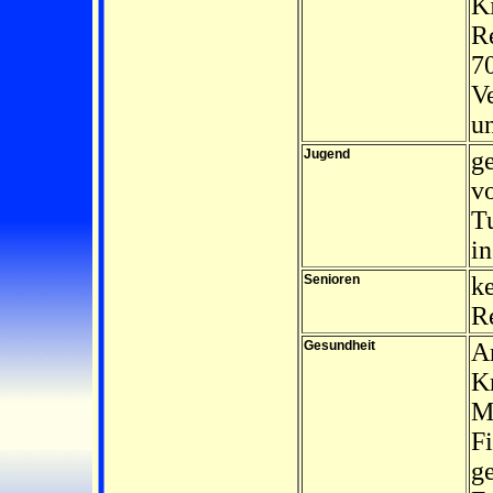
K
R
70
Ve
u
Jugend
g
v
T
in
Senioren
ke
R
Gesundheit
An
K
Mö
Fi
g