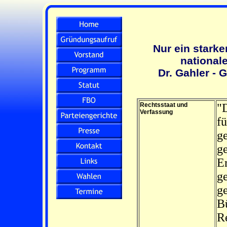
Nur ein starke
nationale
Dr. Gahler -
Rechtsstaat und
"D
Verfassung
fü
g
g
Er
g
g
B
Re