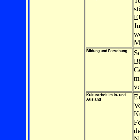
T
st
E
J
we
M
Bildung und Forschung
Sc
B
G
m
vo
Kulturarbeit im In- und
Er
Ausland
Vo
K
F
d
N