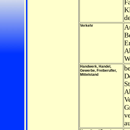
Fa
Kl
d
Verkehr
Au
B
E
A
W
Handwerk, Handel,
be
Gewerbe, Freiberufler,
De
Mittelstand
St
A
V
G
v
a