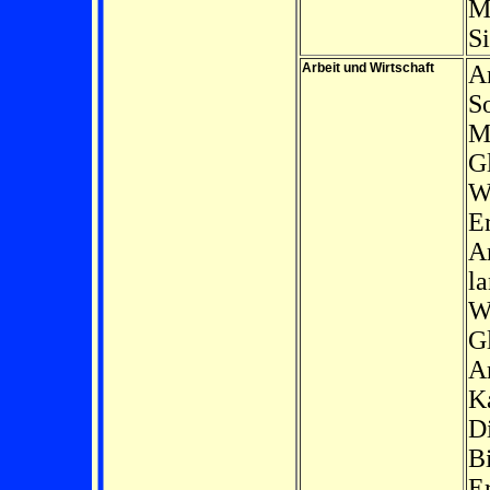
M
Si
Arbeit und Wirtschaft
Ar
So
M
G
W
Er
Ar
la
Wi
G
A
K
Di
Bi
E