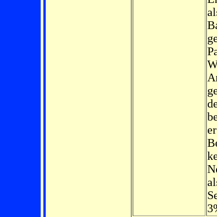
a
B
g
Pa
Wa
A
ge
de
be
er
B
k
Ne
al
Se
3